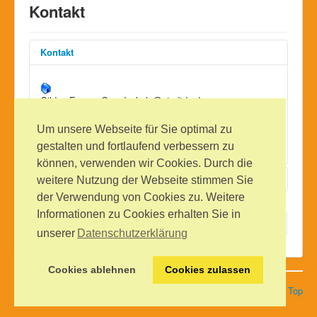
Kontakt
Kontakt
Gilden-Europa-Grundschule@stadtdo.de
Friedrischruher Str. 11
44369 Dortmund
Um unsere Webseite für Sie optimal zu
Telefon: (0231) 5020960
gestalten und fortlaufend verbessern zu
können, verwenden wir Cookies. Durch die
Kontaktformular
weitere Nutzung der Webseite stimmen Sie
der Verwendung von Cookies zu. Weitere
Informationen zu Cookies erhalten Sie in
Eine E-Mail senden
Aktuelle Seite:
Startseite
Kontakt
unserer
Datenschutzerklärung
*
Benötigtes Feld
Cookies ablehnen
Cookies zulassen
© 2026 Gilden-Europa-Grundschule
Back to Top
Name
*