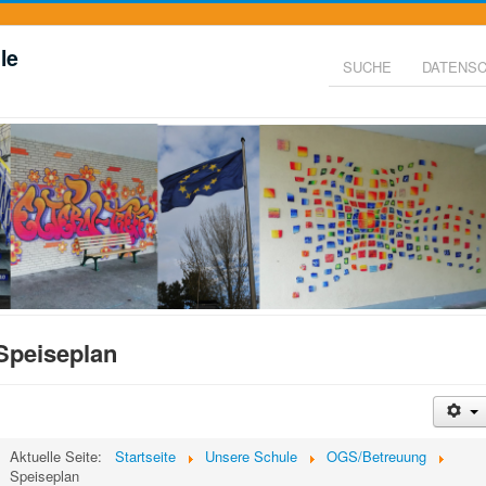
le
SUCHE
DATENS
Speiseplan
Aktuelle Seite:
Startseite
Unsere Schule
OGS/Betreuung
Speiseplan